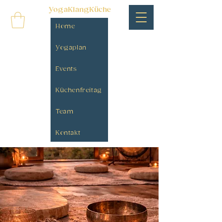
YogaKlangKüche
Home
Yogaplan
Events
Küchenfreitag
Team
Kontakt