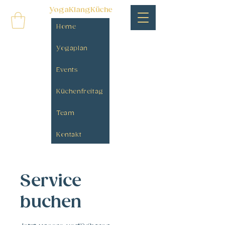
YogaKlangKüche
Home
Yogaplan
Events
Küchenfreitag
Team
Kontakt
Service
buchen