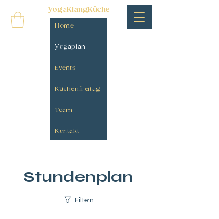
YogaKlangKüche
Home
Yogaplan
Events
Küchenfreitag
Team
Kontakt
Stundenplan
Filtern