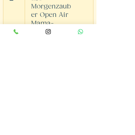
Morgenzaub
er Open Air
Mama-
Kind(er)
/Papa-
Kind(er)
15
9:30
SOMMER
FLOW EVENT