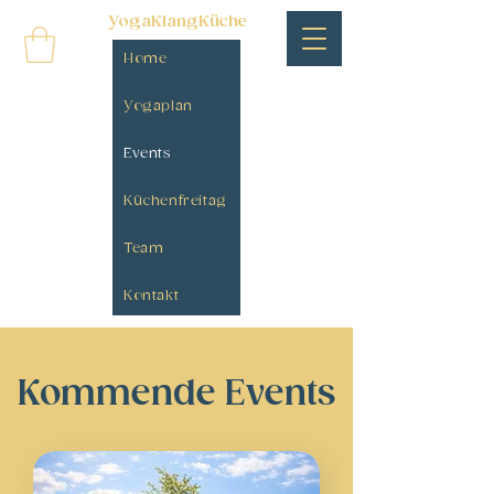
YogaKlangKüche
Home
Yogaplan
Events
Küchenfreitag
Team
Kontakt
​Kommende
Events