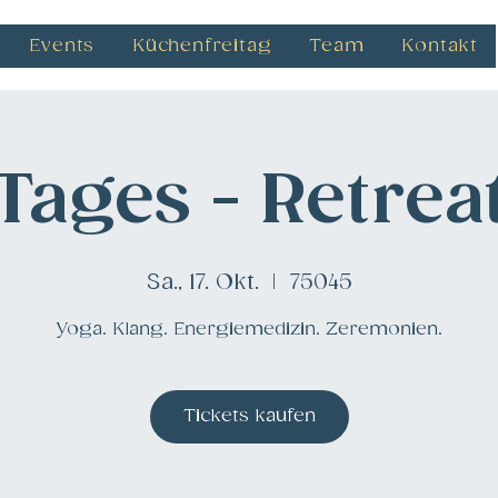
Events
Küchenfreitag
Team
Kontakt
Tages - Retrea
Sa., 17. Okt.
  |  
75045
Yoga. Klang. Energiemedizin. Zeremonien.
Tickets kaufen