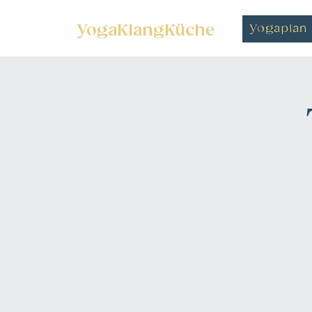
YogaKlangKüche
Yogaplan