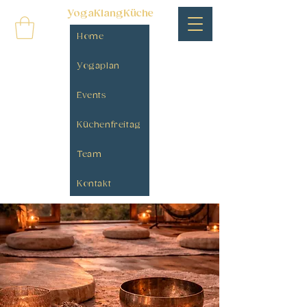
YogaKlangKüche
Home
Yogaplan
Events
Küchenfreitag
Team
Kontakt