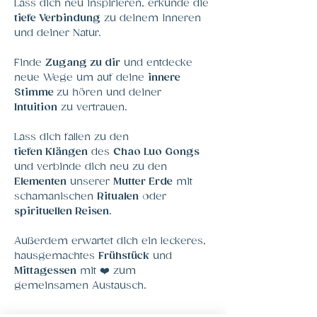
Lass dich neu inspirieren, erkunde die 
tiefe
Verbindung
 zu deinem Inneren 
und deiner Natur. 
Finde 
Zugang zu dir
 und entdecke 
neue Wege um auf deine 
innere 
Stimme 
zu hören und deiner 
Intuition
 zu vertrauen. 
Lass dich fallen zu den 
tiefen
Klängen
 des 
Chao Luo Gongs 
und verbinde dich neu zu den 
Elementen
 unserer 
Mutter
Erde
 mit 
schamanischen 
Ritualen
 oder 
spirituellen
Reisen
. 
Außerdem erwartet dich ein leckeres, 
hausgemachtes 
Frühstück
 und  
Mittagessen
 mit ❤️ zum 
gemeinsamen Austausch. 