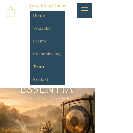
YogaKlangKüche
Home
Yogaplan
Events
Küchenfreitag
Team
Kontakt