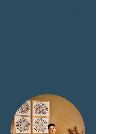
Kostüme gegen Barfuß-Laufen.
Wenn ich nicht gerade den Gong
spiele oder Soulfood koche, findest
du mich bei meinen Hühnern im
Garten.
Ich sorge für deine Energie – auf der
Matte, in deiner Aura und auf dem
Teller.
Chrissy,
Inhaberin, Herz,
Klangbotschafterin &
Energiemedizin