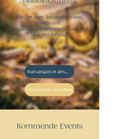
ENERGIEMEDIZIN | EVENTS
Ein Ort zum Ankommen und
Loslassen.
Dein Raum für bewusste Auszeiten
und Verbindung.
Kursangebot ansehen
Speisekarte ansehen
Kommende Events