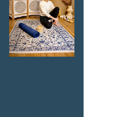
Mein Element ist das Wasser, mein
Mantra: Alles fließt (Panta rhei).
Ich verbinde Hatha, Vinyasa und
Faszientraining mit der Kraft
ätherischer Öle – Duft-Yoga ist
meine Spezialität. Ich sorge dafür,
dass du tief durchatmest und bei dir
ankommst.
Sabine, Yoga, Düfte & Flow