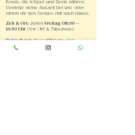
Bowls, die Körper und Seele nähren.
Genieße deine Auszeit bei uns oder
nimm dir den Genuss mit nach Hause.
Zeit & Ort:
Jeden
Freitag 08:30 –
13:30 Uhr
(Vor Ort & Takeaway).
Deine Bowl:
Biozertifizierte und
regionale Zutaten. Individuell
anpassbar (u.a. glutenfrei, laktosefrei,
low carb).
Unsere Partner:
Füllhorn Bruchsal,
Biolandhof Gay, Rösterei Tostino u.v.m.
Zur Speisekarte